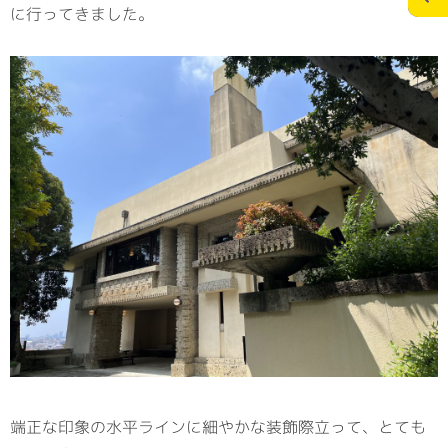
に行ってきました。
施工実績
スタッフブログ
お問合せ
個人情報の保護
>
メディアポリシー
RECRUITサイト
端正な印象の水平ラインに細やかな装飾際立って、とても