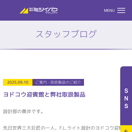
株式会社ミツイバウマテリア
MENU
スタッフブログ
TOP
株式会社ミツイバウマテ
私たちのこと
2025.09.10
ご案内 - 取扱製品のご紹介
ＳＮＳ
ヨドコウ迎賓館と弊社取扱製品
事業案内
設計部の奥井です。
特設サイト
先日世界三大巨匠の一人、F.L.ライト設計のヨドコウ迎賓館