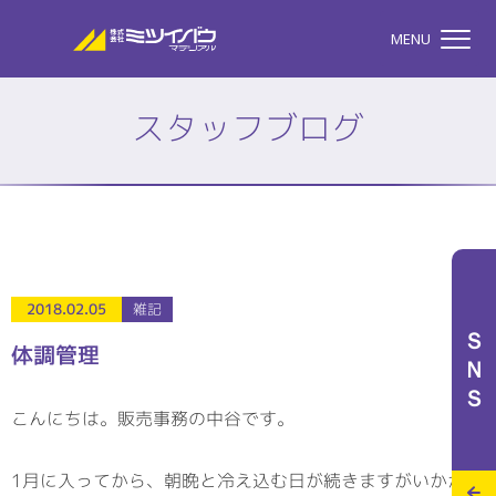
株式会社ミツイバウマテリア
MENU
スタッフブログ
TOP
株式会社ミツイバウマテ
私たちのこと
2018.02.05
雑記
ＳＮＳ
体調管理
事業案内
こんにちは。販売事務の中谷です。
特設サイト
1月に入ってから、朝晩と冷え込む日が続きますがいかがお