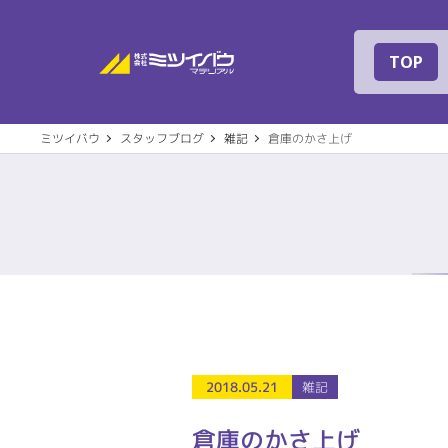
株式会社ミツイバ
TOP
ミツイバウ
スタッフブログ
雑記
倉庫のかさ上げ
事業案内
建築
会社概要
代表
2018.05.21
雑記
住宅設備機器
その
社名の由来
専用
倉庫のかさ上げ