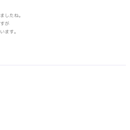
会社概要
事業案内
代表挨拶・経営理念
建築資材
ましたね。
すが
ビジネスドメイン
住宅設備機器
います。
社名の由来
その他事業
専用加工センター
オフィス環境
環境への取組
ISO認証
RECRUITサイト