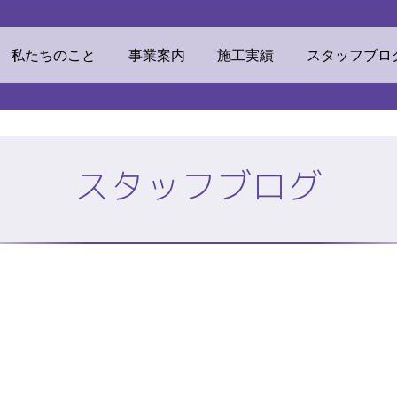
ウマテリアル
私たちのこと
事業案内
施工実績
スタッフブロ
スタッフブログ
素材
ECOリフォーム
挨拶・経営理念
ビジネスドメイン
TOP
株式会社ミツ
私たちのこと
事業案内
他事業
リンカルジャパン
加工センター
オフィス環境