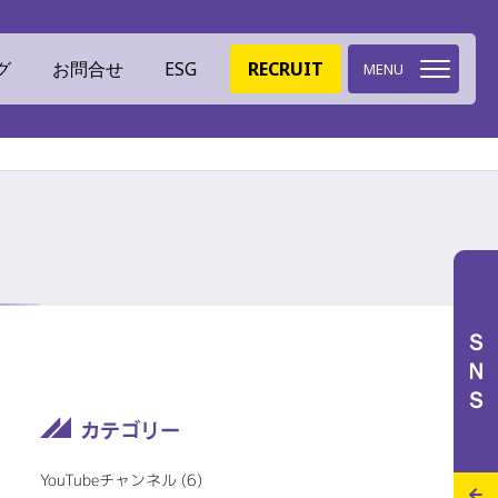
グ
お問合せ
ESG
RECRUIT
MENU
環境への取組
ミツイバウデザイン
ＳＮＳ
イバウマテリアル
ISO認証
特設サイト
施工実績
スタッフブログ
YouTubeチャンネル (6)