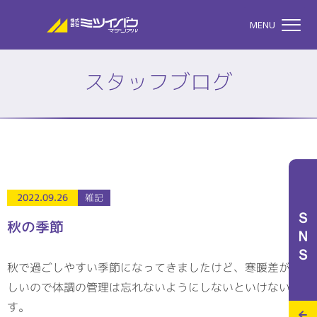
株式会社ミツイバウマテリア
MENU
スタッフブログ
TOP
株式会社ミツイバウマテ
私たちのこと
2022.09.26
雑記
ＳＮＳ
秋の季節
事業案内
秋で過ごしやすい季節になってきましたけど、寒暖差が激
しいので体調の管理は忘れないようにしないといけないで
特設サイト
す。