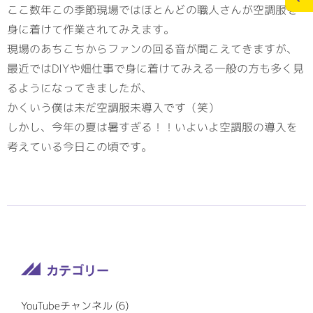
ここ数年この季節現場ではほとんどの職人さんが空調服を
身に着けて作業されてみえます。
施工実績
スタッフブログ
現場のあちこちからファンの回る音が聞こえてきますが、
最近ではDIYや畑仕事で身に着けてみえる一般の方も多く見
お問合せ
個人情報の保護
るようになってきましたが、
>
かくいう僕は未だ空調服未導入です（笑）
メディアポリシー
しかし、今年の夏は暑すぎる！！いよいよ空調服の導入を
考えている今日この頃です。
RECRUITサイト
YouTubeチャンネル (6)