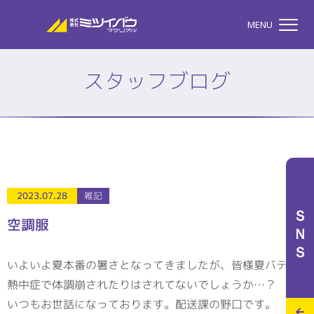
株式会社ミツイバウマテリア
MENU
スタッフブログ
TOP
株式会社ミツイバウマテ
私たちのこと
2023.07.28
雑記
ＳＮＳ
空調服
事業案内
いよいよ夏本番の暑さとなってきましたが、皆様夏バテや
熱中症で体調崩されたりはされてないでしょうか…？
特設サイト
いつもお世話になっております。配送課の野口です。