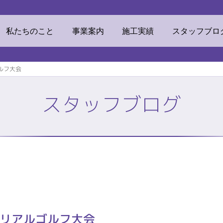
ウマテリアル
私たちのこと
事業案内
施工実績
スタッフブロ
ルフ大会
スタッフブログ
素材
ECOリフォーム
挨拶・経営理念
ビジネスドメイン
TOP
株式会社ミツ
私たちのこと
事業案内
他事業
リンカルジャパン
加工センター
オフィス環境
テリアルゴルフ大会