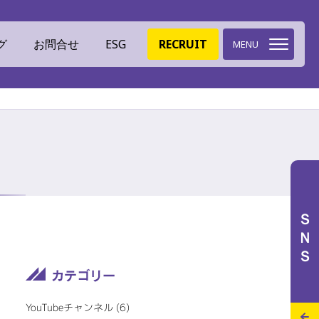
グ
お問合せ
ESG
RECRUIT
MENU
環境への取組
ミツイバウデザイン
ＳＮＳ
イバウマテリアル
ISO認証
特設サイト
施工実績
スタッフブログ
YouTubeチャンネル (6)