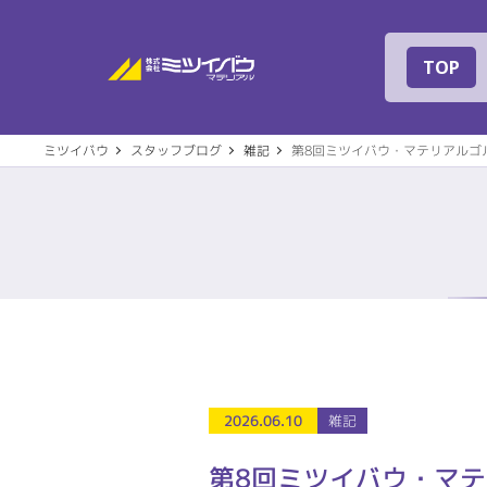
株式会社ミツイバ
TOP
ミツイバウ
スタッフブログ
雑記
第8回ミツイバウ・マテリアルゴ
事業案内
建築
会社概要
代表
2026.06.10
雑記
住宅設備機器
その
社名の由来
専用
第8回ミツイバウ・マ