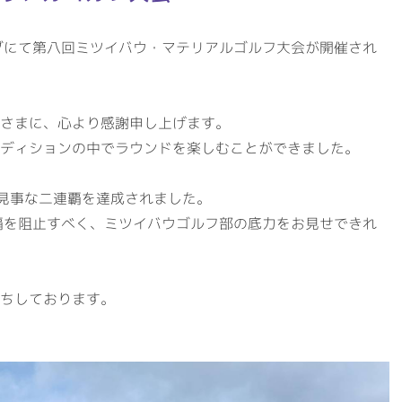
会社概要
事業案内
代表挨拶・経営理念
建築資材
ブにて第八回ミツイバウ・マテリアルゴルフ大会が開催され
ビジネスドメイン
住宅設備機器
社名の由来
その他事業
さまに、心より感謝申し上げます。
ディションの中でラウンドを楽しむことができました。
専用加工センター
オフィス環境
見事な二連覇を達成されました。
環境への取組
覇を阻止すべく、ミツイバウゴルフ部の底力をお見せできれ
ISO認証
ちしております。
RECRUITサイト