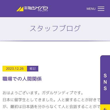
株式会社ミツイバウマテリア
MENU
スタッフブログ
TOP
株式会社ミツイバウマテ
私たちのこと
2023.12.26
雑記
ＳＮＳ
職場での人間関係
事業案内
おはようございます。ガダルサンディプです。
日本に留学生としてきました。人と接することが好きです
特設サイト
が、最初は日本語を分からなくて人と会話することができ