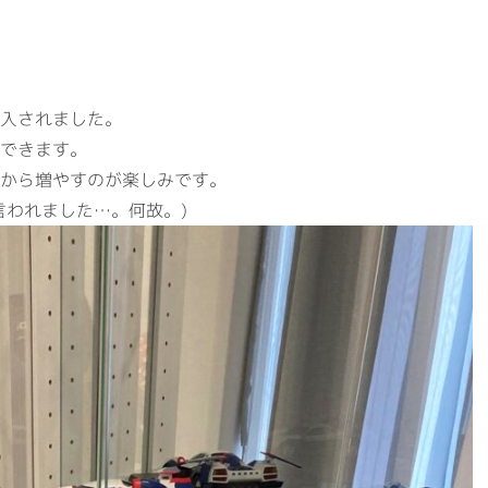
会社概要
事業案内
代表挨拶・経営理念
建築資材
ビジネスドメイン
住宅設備機器
入されました。
社名の由来
その他事業
できます。
から増やすのが楽しみです。
専用加工センター
言われました…。何故。)
オフィス環境
環境への取組
ISO認証
RECRUITサイト