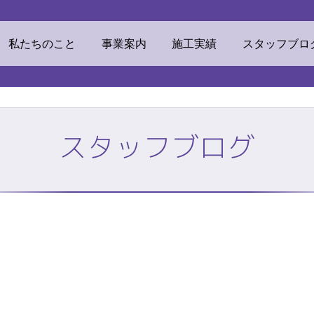
ウマテリアル
私たちのこと
事業案内
施工実績
スタッフブロ
スタッフブログ
素材
ECOリフォーム
挨拶・経営理念
ビジネスドメイン
TOP
株式会社ミツ
私たちのこと
事業案内
他事業
リンカルジャパン
加工センター
オフィス環境