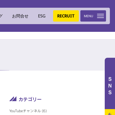
グ
お問合せ
ESG
RECRUIT
MENU
環境への取組
ミツイバウデザイン
ＳＮＳ
イバウマテリアル
ISO認証
特設サイト
施工実績
スタッフブログ
YouTubeチャンネル (6)