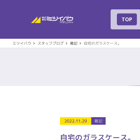
株式会社ミツイバ
TOP
ミツイバウ
スタッフブログ
雑記
自宅のガラスケース。
事業案内
建築
会社概要
代表
2022.11.29
雑記
住宅設備機器
その
社名の由来
専用
自宅のガラスケース。