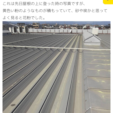
これは先日屋根の上に登った時の写真ですが、
黄色い粉のようなものが積もっていて、砂や埃かと思って
施工実績
スタッフブログ
よく見ると花粉でした。
お問合せ
個人情報の保護
>
メディアポリシー
RECRUITサイト