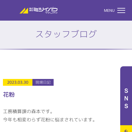
株式会社ミツイバウマテリア
MENU
スタッフブログ
TOP
株式会社ミツイバウマテ
私たちのこと
2023.03.30
現場日記
ＳＮＳ
花粉
事業案内
工務積算課の森本です。
今年も相変わらず花粉に悩まされています。
特設サイト