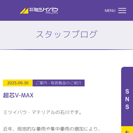
株式会社ミツイバウマテリア
MENU
スタッフブログ
TOP
株式会社ミツイバウマテ
私たちのこと
2025.09.30
ご案内 - 取扱製品のご紹介
ＳＮＳ
超芯V-MAX
事業案内
ミツイバウ・マテリアルの石川です。
特設サイト
近年、局地的な豪雨や集中豪雨の増加により、