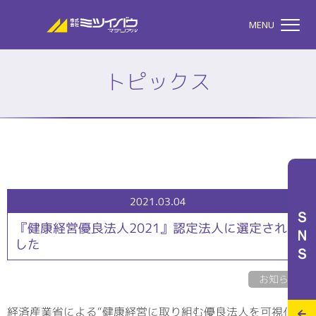
株式会社ミツイバウマテリア
MENU
トピックス
TOP
株式会社ミツイバウマテ
私たちのこと
2021.03.04
ＳＮＳ
『健康経営優良法人2021』認定法人に選定されま
した
事業案内
お知らせ
特設サイト
経済産業省による“健康経営に取り組む優良法人を可視化す