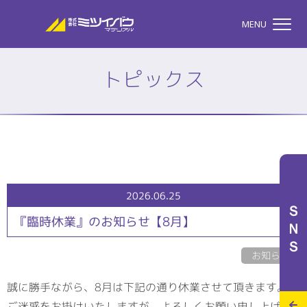
株式会社ミツイバウマテリア
MENU
トピックス
TOP
株式会社ミツイバウマテ
私たちのこと
2026.06.25
ＳＮＳ
『臨時休業』のお知らせ【8月】
事業案内
お知らせ
誠に勝手ながら、8月は下記の通り休業させて頂きます。
特設サイト
ご迷惑をお掛けいたしますが、よろしくお願い申し上げま