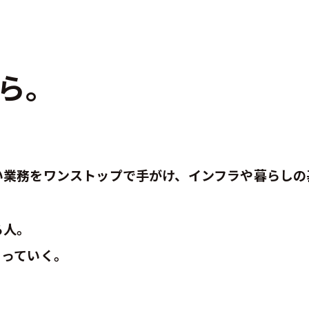
福利厚生
ら。
休日のおでかけスポット
。
い業務をワンストップで手がけ、インフラや暮らしの
る人。
くっていく。