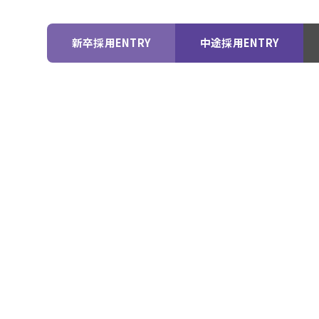
ミツイバウマテリアル
T
新卒採用ENTRY
中途採用ENTRY
トップ
外国人実習生の1日
採用情報
外国人向採用情報
福利厚生
休日のおでかけスポット
トップ
外国人実習生の1日