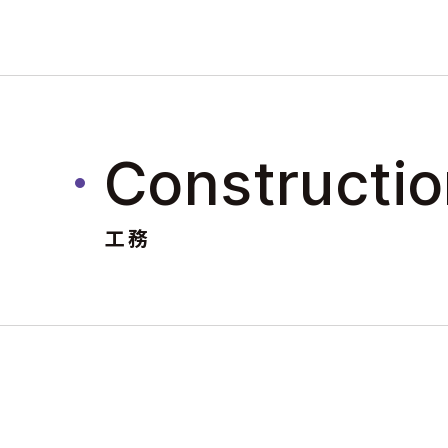
Constructi
工務