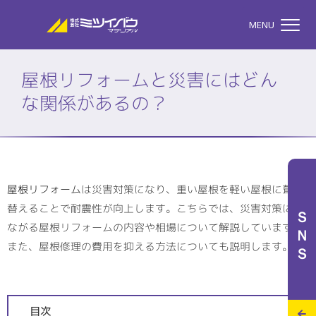
株式会社ミツイバウマテリア
MENU
屋根リフォームと災害にはどん
な関係があるの？
TOP
株式会社ミツイバウマテ
屋根リフォーム
は災害対策になり、重い屋根を軽い屋根に葺き
私たちのこと
替えることで耐震性が向上します。こちらでは、災害対策につ
ＳＮＳ
ながる屋根リフォームの内容や相場について解説しています。
また、屋根修理の費用を抑える方法についても説明します。
事業案内
特設サイト
目次