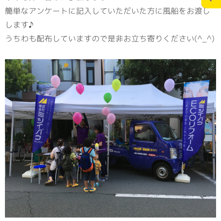
簡単なアンケートに記入していただいた方に風船をお渡し
します♪
施工実績
スタッフブログ
うちわも配布していますので是非お立ち寄りください(^_^)
お問合せ
個人情報の保護
>
メディアポリシー
RECRUITサイト