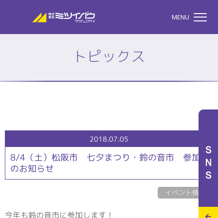
株式会社ミツイバウマテリア
MENU
トピックス
TOP
株式会社ミツイバウマテ
私たちのこと
2018.07.05
ＳＮＳ
8/4（土）松阪市 七夕まつり・鈴の音市 参加
のお知らせ
事業案内
イベント情報
特設サイト
今年も鈴の音市に参加します！