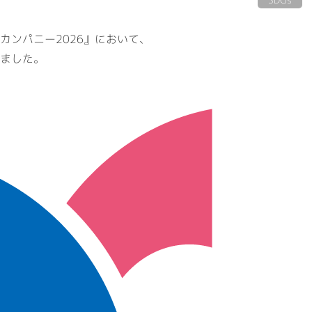
会社概要
事業案内
代表挨拶・経営理念
建築資材
カンパニー2026』において、
ビジネスドメイン
住宅設備機器
ました。
社名の由来
その他事業
専用加工センター
オフィス環境
環境への取組
ISO認証
RECRUITサイト