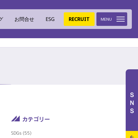
グ
お問合せ
ESG
RECRUIT
MENU
環境への取組
ミツイバウデザイン
ＳＮＳ
イバウマテリアル
ISO認証
特設サイト
施工実績
スタッフブログ
SDGs
(55)