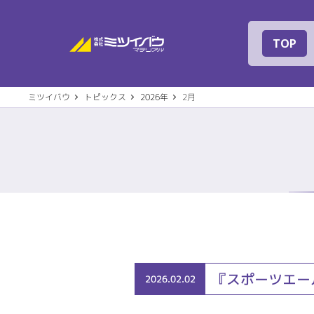
株式会社ミツイバ
TOP
ミツイバウ
トピックス
2026年
2月
事業案内
建築
会社概要
代表
『スポーツエー
2026.02.02
住宅設備機器
その
社名の由来
専用