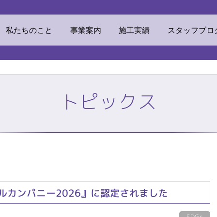
ウマテリアル
私たちのこと
事業案内
施工実績
スタッフブロ
トピックス
素材
ECOリフォーム
挨拶・経営理念
ビジネスドメイン
TOP
株式会社ミツ
私たちのこと
事業案内
ルカンパニー2026』に認定されました
他事業
リンカルジャパン
加工センター
オフィス環境
SDGs