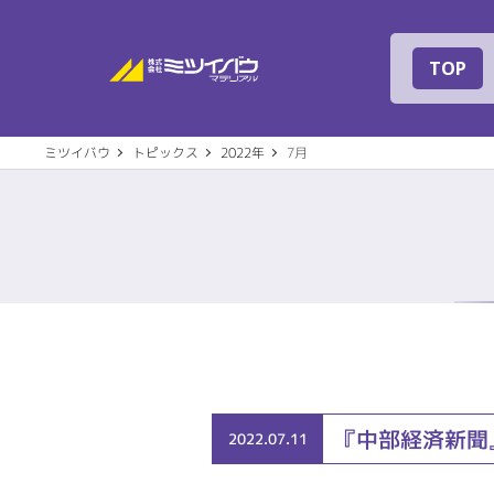
株式会社ミツイバ
TOP
ミツイバウ
トピックス
2022年
7月
事業案内
建築
会社概要
代表
『中部経済新聞
2022.07.11
住宅設備機器
その
社名の由来
専用