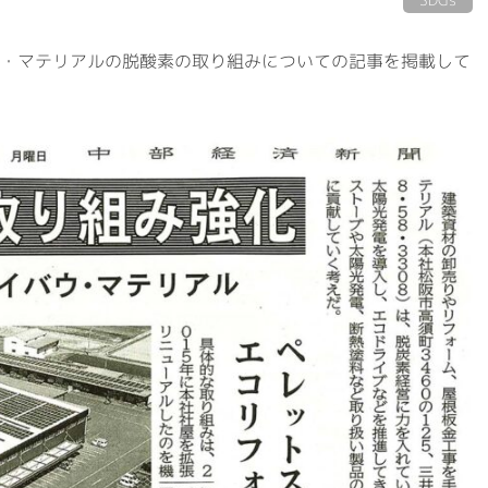
会社概要
事業案内
代表挨拶・経営理念
建築資材
・マテリアルの脱酸素の取り組みについての記事を掲載して
ビジネスドメイン
住宅設備機器
社名の由来
その他事業
専用加工センター
オフィス環境
環境への取組
ISO認証
RECRUITサイト