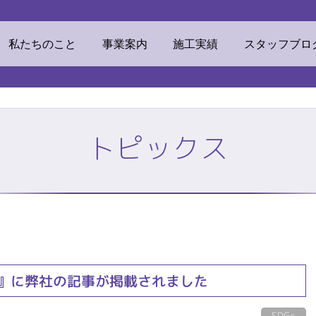
ウマテリアル
私たちのこと
事業案内
施工実績
スタッフブロ
トピックス
素材
ECOリフォーム
挨拶・経営理念
ビジネスドメイン
TOP
株式会社ミツ
私たちのこと
事業案内
』に弊社の記事が掲載されました
他事業
リンカルジャパン
加工センター
オフィス環境
SDGs