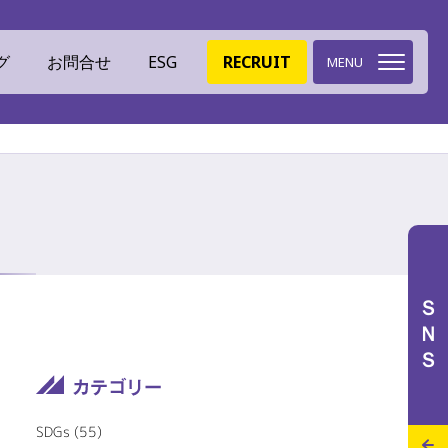
グ
お問合せ
ESG
RECRUIT
MENU
環境への取組
ミツイバウデザイン
ＳＮＳ
イバウマテリアル
ISO認証
特設サイト
施工実績
スタッフブログ
SDGs
(55)