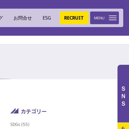
グ
お問合せ
ESG
RECRUIT
MENU
環境への取組
ミツイバウデザイン
ＳＮＳ
イバウマテリアル
ISO認証
特設サイト
施工実績
スタッフブログ
SDGs
(55)