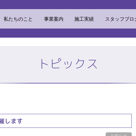
ウマテリアル
私たちのこと
事業案内
施工実績
スタッフブロ
トピックス
素材
ECOリフォーム
挨拶・経営理念
ビジネスドメイン
TOP
株式会社ミツ
私たちのこと
事業案内
催します
他事業
リンカルジャパン
加工センター
オフィス環境
お知らせ