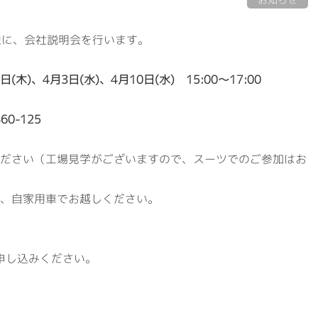
会社概要
事業案内
代表挨拶・経営理念
建築資材
象に、会社説明会を行います。
ビジネスドメイン
住宅設備機器
(木)、4月3日(水)、4月10日(水) 15:00～17:00
社名の由来
その他事業
専用加工センター
0-125
オフィス環境
ださい（工場見学がございますので、スーツでのご参加はお
環境への取組
、自家用車でお越しください。
ISO認証
お申し込みください。
RECRUITサイト