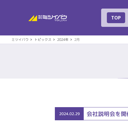
株式会社ミツイバ
TOP
ミツイバウ
トピックス
2024年
2月
事業案内
建築
会社概要
代表
会社説明会を開
2024.02.29
住宅設備機器
その
社名の由来
専用