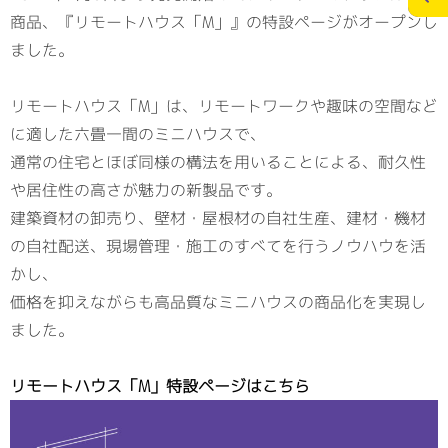
商品、『リモートハウス「M」』の特設ページがオープンし
ました。
施工実績
スタッフブログ
リモートハウス「M」は、リモートワークや趣味の空間など
お問合せ
個人情報の保護
>
に適した六畳一間のミニハウスで、
メディアポリシー
通常の住宅とほぼ同様の構法を用いることによる、耐久性
や居住性の高さが魅力の新製品です。
建築資材の卸売り、壁材・屋根材の自社生産、建材・機材
の自社配送、現場管理・施工のすべてを行うノウハウを活
RECRUITサイト
かし、
価格を抑えながらも高品質なミニハウスの商品化を実現し
ました。
リモートハウス「M」特設ページはこちら