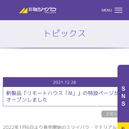
株式会社ミツイバウマテリア
MENU
トピックス
TOP
株式会社ミツイバウマテ
私たちのこと
2021.12.28
ＳＮＳ
新製品『リモートハウス「M」』の特設ページが
オープンしました
事業案内
お知らせ
特設サイト
2022年1月6日より発売開始のミツイバウ・マテリアルの新