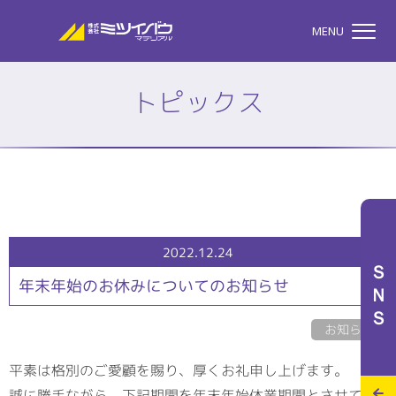
株式会社ミツイバウマテリア
MENU
トピックス
TOP
株式会社ミツイバウマテ
私たちのこと
2022.12.24
ＳＮＳ
年末年始のお休みについてのお知らせ
事業案内
お知らせ
平素は格別のご愛顧を賜り、厚くお礼申し上げます。
特設サイト
誠に勝手ながら、下記期間を年末年始休業期間とさせてい