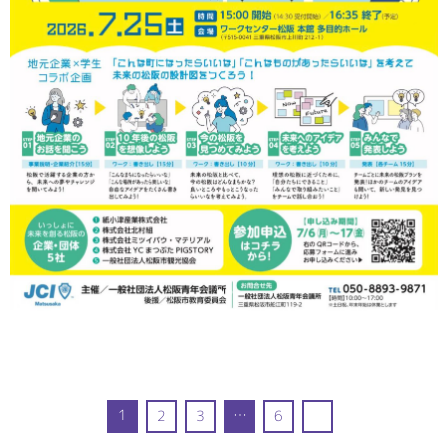
1
…
2
3
6