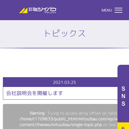
株式会社ミツイバウマテリア
MENU
トピックス
TOP
株式会社ミツイバウマテ
私たちのこと
2021.03.25
ＳＮＳ
会社説明会を開催します
事業案内
Warning
: Trying to access array offset on false in
/home/r1709633/public_html/mitsuibau.com/wp/wp-
特設サイト
content/themes/mitsuibau/single-topic.php
on line
38