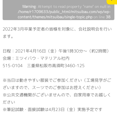
Warning
: Attempt to read property "name" on null in
/home/r1709633/public_html/mitsuibau.com/wp/wp-
content/themes/mitsuibau/single-topic.php
施工実績
スタッフブログ
on line
38
2022年3月卒業予定者の皆様を対象に、会社説明会を行い
お問合せ
個人情報の保護
>
ます。
メディアポリシー
日程：2021年4月16日（金）午後1時30分～（約2時間）
会場：ミツイバウ・マテリアル社内
515-0104 三重県松阪市高須町3460-125
RECRUITサイト
※当日は動きやすい服装でご参加ください（工場見学がご
ざいますので、スーツでのご参加はお控えください）
※公共交通機関がございませんので、自家用車でお越しく
ださい
※筆記試験・面接試験は4月23日（金）実施予定です