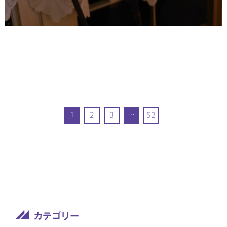
1
…
2
3
52