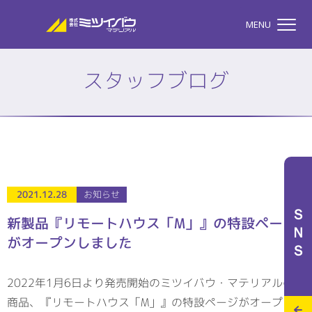
株式会社ミツイバウマテリア
MENU
スタッフブログ
TOP
株式会社ミツイバウマテ
私たちのこと
2021.12.28
お知らせ
ＳＮＳ
新製品『リモートハウス「M」』の特設ページ
がオープンしました
事業案内
2022年1月6日より発売開始のミツイバウ・マテリアルの新
特設サイト
商品、『リモートハウス「M」』の特設ページがオープンし