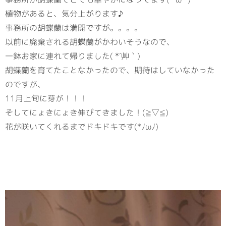
植物があると、気分上がります♪
事務所の胡蝶蘭は満開ですが。。。。
以前に廃棄される胡蝶蘭がかわいそうなので、
一鉢お家に連れて帰りました( *´艸｀)
胡蝶蘭を育てたことなかったので、期待はしていなかった
のですが、
11月上旬に芽が！！！
そしてにょきにょき伸びてきました！(≧▽≦)
花が咲いてくれるまでドキドキです(*ﾉωﾉ)