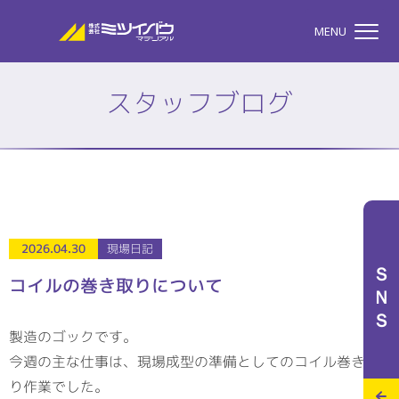
株式会社ミツイバウマテリア
MENU
スタッフブログ
TOP
株式会社ミツイバウマテ
私たちのこと
2026.04.30
現場日記
ＳＮＳ
コイルの巻き取りについて
事業案内
製造のゴックです。
今週の主な仕事は、現場成型の準備としてのコイル巻き取
特設サイト
り作業でした。