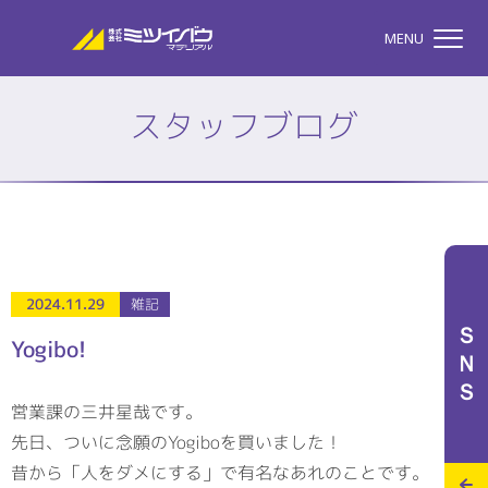
株式会社ミツイバウマテリア
MENU
スタッフブログ
TOP
株式会社ミツイバウマテ
私たちのこと
2024.11.29
雑記
ＳＮＳ
Yogibo!
事業案内
営業課の三井星哉です。
先日、ついに念願のYogiboを買いました！
特設サイト
昔から「人をダメにする」で有名なあれのことです。