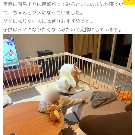
実際に風呂上りに寝転がってみるといつのまにか寝てい
て、ちゃんとダメになっていました。
施工実績
スタッフブログ
ダメになりたい人にはぜひおすすめです。
子供はダメになりたくないみたいで足蹴にしています。
お問合せ
個人情報の保護
>
メディアポリシー
RECRUITサイト