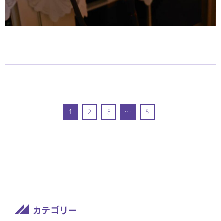
1
…
2
3
5