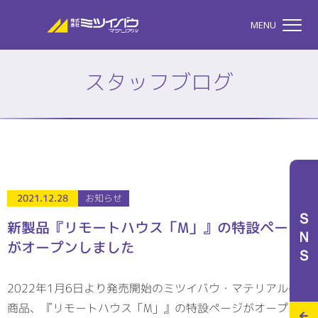
株式会社ミツイバウマテリア
MENU
スタッフブログ
TOP
株式会社ミツイバウマテ
私たちのこと
2021.12.28
お知らせ
ＳＮＳ
新製品『リモートハウス「M」』の特設ページ
がオープンしました
事業案内
2022年1月6日より発売開始のミツイバウ・マテリアルの新
特設サイト
商品、『リモートハウス「M」』の特設ページがオープンし