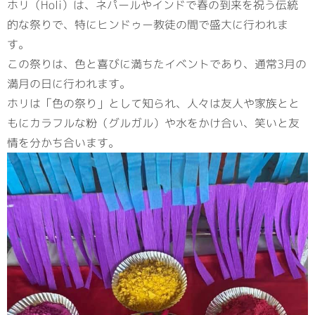
ホリ（Holi）は、ネパールやインドで春の到来を祝う伝統
的な祭りで、特にヒンドゥー教徒の間で盛大に行われま
す。
この祭りは、色と喜びに満ちたイベントであり、通常3月の
満月の日に行われます。
ホリは「色の祭り」として知られ、人々は友人や家族とと
もにカラフルな粉（グルガル）や水をかけ合い、笑いと友
情を分かち合います。