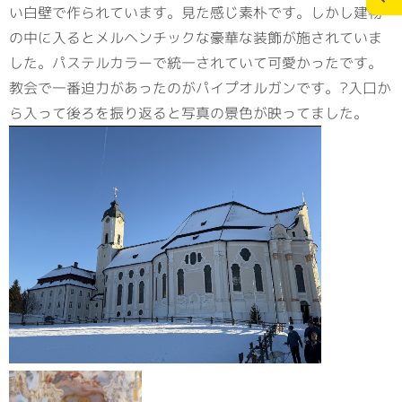
い白壁で作られています。見た感じ素朴です。しかし建物
の中に入るとメルヘンチックな豪華な装飾が施されていま
施工実績
スタッフブログ
した。パステルカラーで統一されていて可愛かったです。
教会で一番迫力があったのがパイプオルガンです。?入口か
お問合せ
個人情報の保護
ら入って後ろを振り返ると写真の景色が映ってました。
>
メディアポリシー
RECRUITサイト