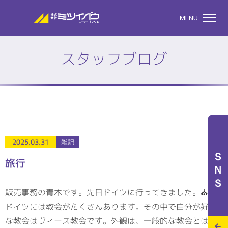
株式会社ミツイバウマテリア
MENU
スタッフブログ
TOP
株式会社ミツイバウマテ
私たちのこと
2025.03.31
雑記
ＳＮＳ
旅行
事業案内
販売事務の青木です。先日ドイツに行ってきました。⛪
ドイツには教会がたくさんあります。その中で自分が好き
特設サイト
な教会はヴィース教会です。外観は、一般的な教会とは違