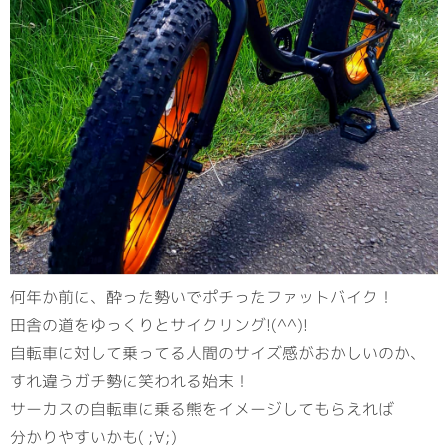
何年か前に、酔った勢いでポチったファットバイク！
田舎の道をゆっくりとサイクリング!(^^)!
自転車に対して乗ってる人間のサイズ感がおかしいのか、
すれ違うガチ勢に笑われる始末！
サーカスの自転車に乗る熊をイメージしてもらえれば
分かりやすいかも( ;∀;)