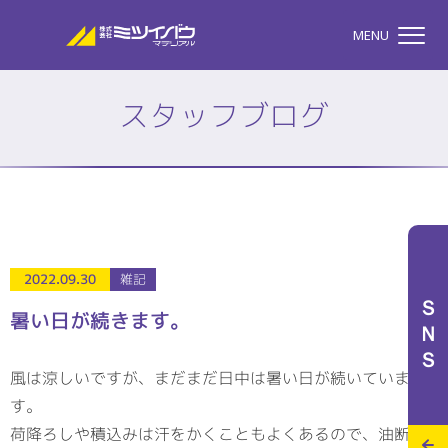
株式会社ミツイバウマテリア
MENU
スタッフブログ
TOP
株式会社ミツイバウマテ
私たちのこと
2022.09.30
雑記
ＳＮＳ
暑い日が続きます。
事業案内
風は涼しいですが、まだまだ日中は暑い日が続いていま
す。
特設サイト
荷降ろしや積込みは汗をかくこともよくあるので、油断せ