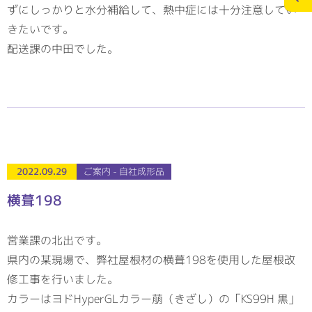
ずにしっかりと水分補給して、熱中症には十分注意してい
きたいです。
施工実績
スタッフブログ
配送課の中田でした。
お問合せ
個人情報の保護
>
メディアポリシー
2022.09.29
ご案内 - 自社成形品
RECRUITサイト
横葺198
営業課の北出です。
県内の某現場で、弊社屋根材の横葺198を使用した屋根改
修工事を行いました。
カラーはヨドHyperGLカラー萠（きざし）の「KS99H 黒」