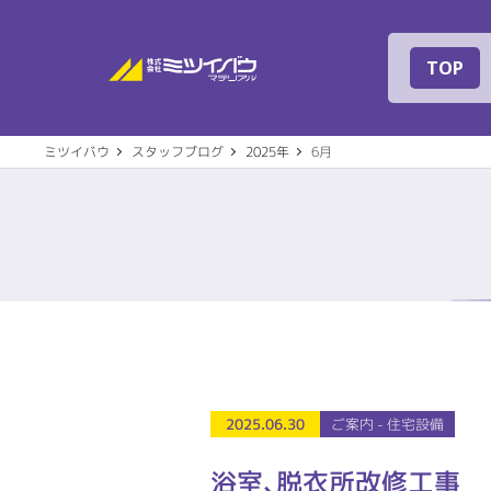
株式会社ミツイバ
TOP
ミツイバウ
スタッフブログ
2025年
6月
事業案内
建築
会社概要
代表
2025.06.30
ご案内 - 住宅設備
住宅設備機器
その
社名の由来
専用
浴室､脱衣所改修工事