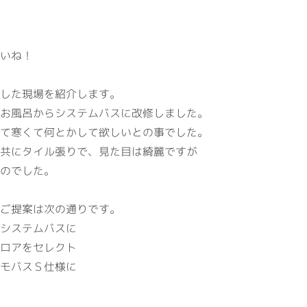
会社概要
事業案内
代表挨拶・経営理念
建築資材
いね！
ビジネスドメイン
住宅設備機器
社名の由来
その他事業
した現場を紹介します。
お風呂からシステムバスに改修しました。
専用加工センター
て寒くて何とかして欲しいとの事でした。
オフィス環境
共にタイル張りで、見た目は綺麗ですが
環境への取組
のでした。
ISO認証
ご提案は次の通りです。
システムバスに
ロアをセレクト
モバスＳ仕様に
RECRUITサイト