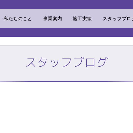
ウマテリアル
私たちのこと
事業案内
施工実績
スタッフブロ
スタッフブログ
素材
ECOリフォーム
挨拶・経営理念
ビジネスドメイン
TOP
株式会社ミツ
私たちのこと
事業案内
他事業
リンカルジャパン
加工センター
オフィス環境