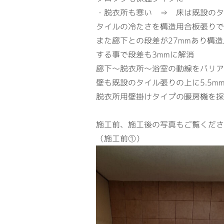
・脱衣所も寒い ⇒ 床は既設のタ
タイルの冷たさを構造用合板張りで
また廊下との段差が27mmあり構
する事で段差も3mmに解消
廊下～脱衣所～浴室の動線をバリア
壁も既設のタイル張りの上に5.5
脱衣所用壁掛けタイプの暖房機を採
施工前、施工後の写真もご覧くださ
（施工前①） 