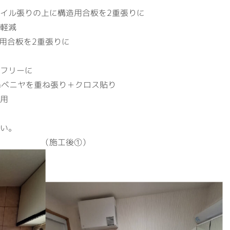
イル張りの上に構造用合板を2重張りに
軽減
造用合板を2重張りに
フリーに
mmベニヤを重ね張り＋クロス貼り
用
い。
（施工後①）