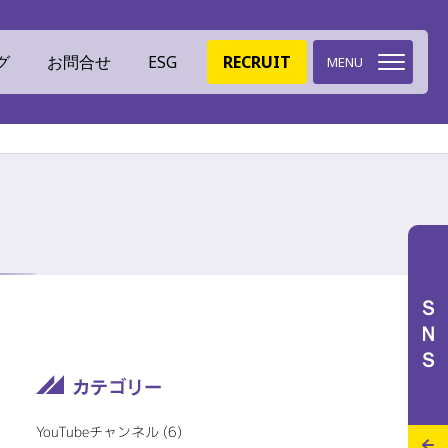
グ
お問合せ
ESG
RECRUIT
MENU
環境への取組
ミツイバウデザイン
ＳＮＳ
イバウマテリアル
ISO認証
特設サイト
施工実績
スタッフブログ
YouTubeチャンネル (6)