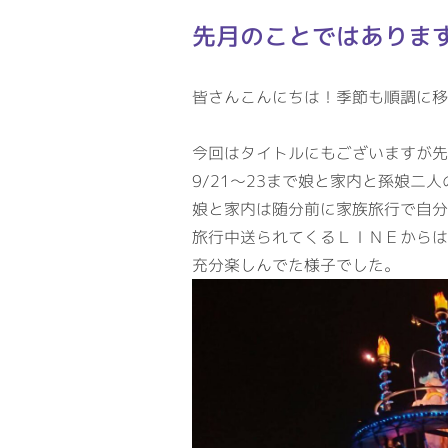
先月のことではありま
皆さんこんにちは！季節も順調に移
今回はタイトルにもございますが先
9/21～23まで娘と家内と孫娘二
娘と家内は随分前に家族旅行で自分
旅行中送られてくるＬＩＮＥからは
充分楽しんでた様子でした。