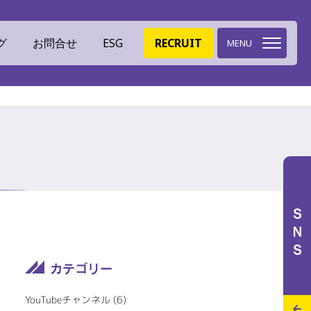
グ
お問合せ
ESG
RECRUIT
MENU
環境への取組
ミツイバウデザイン
ＳＮＳ
イバウマテリアル
ISO認証
特設サイト
施工実績
スタッフブログ
YouTubeチャンネル (6)