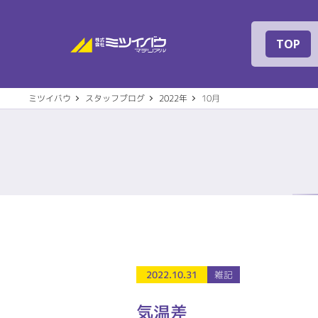
株式会社ミツイバ
TOP
ミツイバウ
スタッフブログ
2022年
10月
事業案内
建築
会社概要
代表
2022.10.31
雑記
住宅設備機器
その
社名の由来
専用
気温差