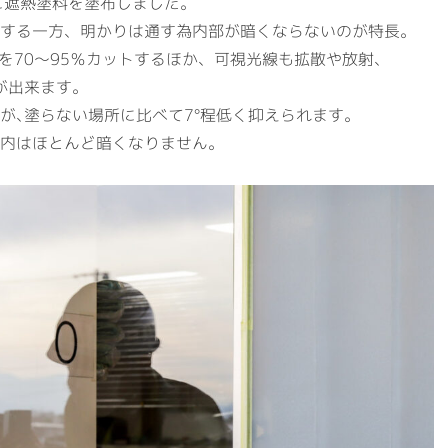
窓に遮熱塗料を塗布しました。
する一方、明かりは通す為内部が暗くならないのが特長。
を70～95％カットするほか、可視光線も拡散や放射、
が出来ます。
が､塗らない場所に比べて7°程低く抑えられます。
内はほとんど暗くなりません。