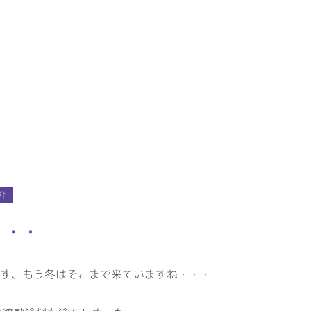
会社概要
事業案内
代表挨拶・経営理念
建築資材
ビジネスドメイン
住宅設備機器
社名の由来
その他事業
専用加工センター
オフィス環境
環境への取組
介
ISO認証
・・・
す、もう冬はそこまで来ていますね・・・
RECRUITサイト