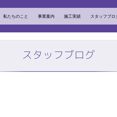
ウマテリアル
私たちのこと
事業案内
施工実績
スタッフブロ
スタッフブログ
素材
ECOリフォーム
挨拶・経営理念
ビジネスドメイン
TOP
株式会社ミツ
私たちのこと
事業案内
他事業
リンカルジャパン
加工センター
オフィス環境