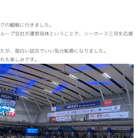
会社概要
事業案内
代表挨拶・経営理念
建築資材
グの観戦に行きました。
ビジネスドメイン
住宅設備機器
ループ会社が運営母体ということで、シーホース三河を応援
社名の由来
その他事業
たが、面白い試合でいい気分転換になりました。
専用加工センター
れも楽しみです。
オフィス環境
環境への取組
ISO認証
RECRUITサイト