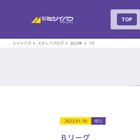
株式会社ミツイバ
TOP
ミツイバウ
スタッフブログ
2023年
1月
事業案内
建築
会社概要
代表
2023.01.18
雑記
住宅設備機器
その
社名の由来
専用
Ｂリーグ