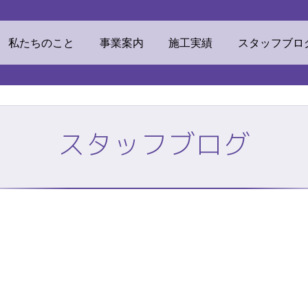
ウマテリアル
私たちのこと
事業案内
施工実績
スタッフブロ
スタッフブログ
素材
ECOリフォーム
挨拶・経営理念
ビジネスドメイン
TOP
株式会社ミツ
私たちのこと
事業案内
他事業
リンカルジャパン
加工センター
オフィス環境