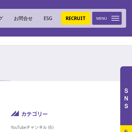
グ
お問合せ
ESG
RECRUIT
MENU
環境への取組
ミツイバウデザイン
ＳＮＳ
イバウマテリアル
ISO認証
特設サイト
施工実績
スタッフブログ
YouTubeチャンネル (6)