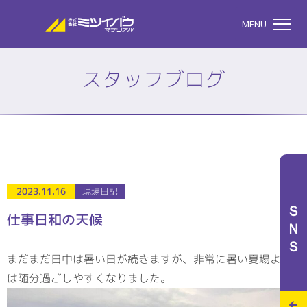
株式会社ミツイバウマテリア
MENU
スタッフブログ
TOP
株式会社ミツイバウマテ
私たちのこと
2023.11.16
現場日記
ＳＮＳ
仕事日和の天候
事業案内
まだまだ日中は暑い日が続きますが、非常に暑い夏場より
は随分過ごしやすくなりました。
特設サイト