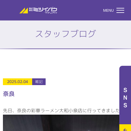
株式会社ミツイバウマテリア
MENU
スタッフブログ
TOP
株式会社ミツイバウマテ
私たちのこと
2025.02.04
雑記
ＳＮＳ
奈良
事業案内
先日、奈良の彩華ラーメン大和小泉店に行ってきました。
特設サイト