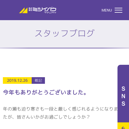
株式会社ミツイバウマテリア
MENU
スタッフブログ
TOP
株式会社ミツイバウマテ
私たちのこと
2019.12.26
雑記
ＳＮＳ
今年もありがとうございました。
事業案内
年の瀬も迫り寒さも一段と厳しく感じれるようになりまし
たが、皆さんいかがお過ごしでしょうか？
特設サイト