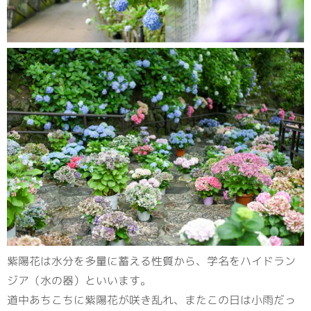
紫陽花は水分を多量に蓄える性質から、学名をハイドラン
ジア（水の器）といいます。
道中あちこちに紫陽花が咲き乱れ、またこの日は小雨だっ