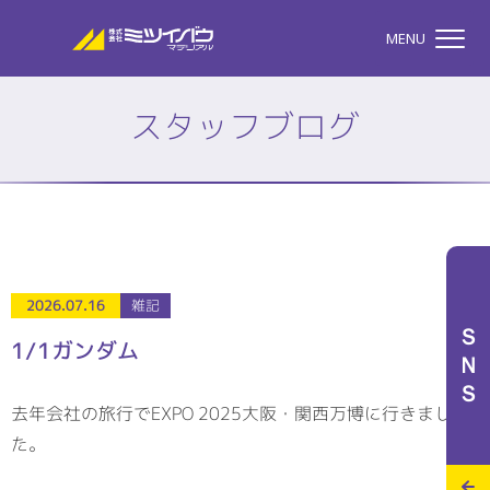
株式会社ミツイバウマテリア
MENU
スタッフブログ
TOP
株式会社ミツイバウマテ
私たちのこと
2026.07.16
雑記
ＳＮＳ
1/1ガンダム
事業案内
去年会社の旅行でEXPO 2025大阪・関西万博に行きまし
た。
特設サイト