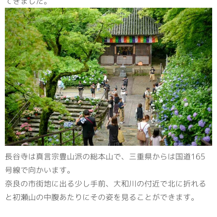
てきました。
長谷寺は真言宗豊山派の総本山で、三重県からは国道165
号線で向かいます。
奈良の市街地に出る少し手前、大和川の付近で北に折れる
と初瀬山の中腹あたりにその姿を見ることができます。