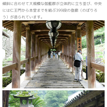
傾斜に合わせて大規模な伽藍群が立体的に立ち並び、中央
には仁王門から本堂までを結ぶ399段の登廊（のぼりろ
う）が造られています。